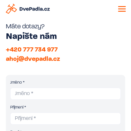
Máte dotazy?
Napište nám
+420 777 734 977
ahoj@dvepadla.cz
Jméno *
Příjmení *