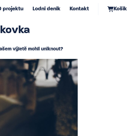
O projektu
Lodní deník
Kontakt
Košík
ikovka
ašem výletě mohli uniknout?