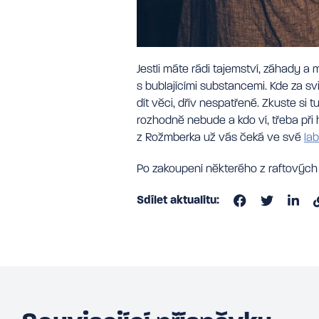
Jestli máte rádi tajemství, záhady a 
s bublajícími substancemi. Kde za 
dít věci, dřív nespatřené. Zkuste si 
rozhodně nebude a kdo ví, třeba při
z Rožmberka už vás čeká ve své
lab
Po zakoupení některého z raftových
Sdílet aktualitu: