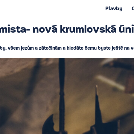
Plavby
mista- nová krumlovská ún
by, všem jezům a zátočinám a hledáte čemu byste ještě na v