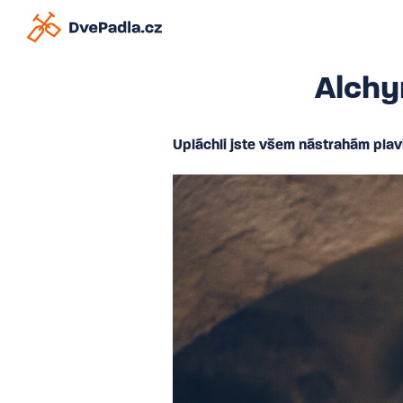
Alchy
Upláchli jste všem nástrahám plav