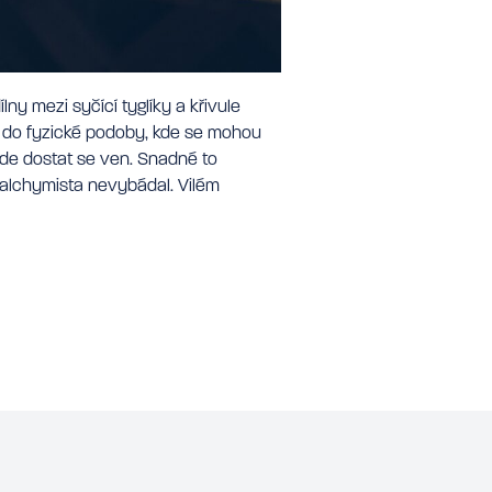
ny mezi syčící tyglíky a křivule
y do fyzické podoby, kde se mohou
bude dostat se ven. Snadné to
í alchymista nevybádal. Vilém