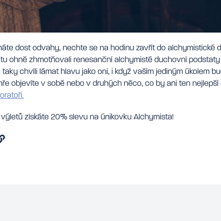
máte dost odvahy, nechte se na hodinu zavřít do alchymistické díl
svitu ohně zhmotňovali renesanční alchymisté duchovní podstat
tu taky chvíli lámat hlavu jako oni, i když vaším jediným úkolem 
 hře objevíte v sobě nebo v druhých něco, co by ani ten nejlepš
oratoři.
 výletů získáte 20% slevu na únikovku Alchymista!