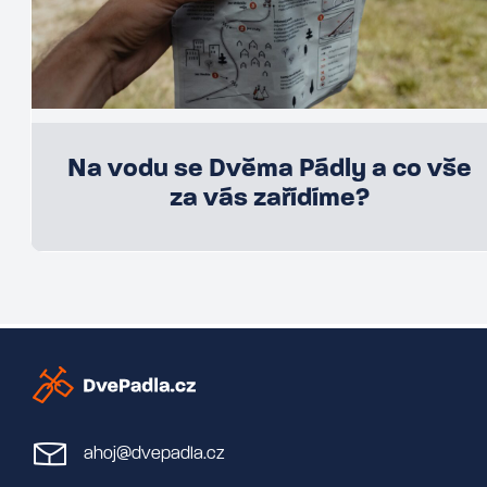
Na vodu se Dvěma Pádly a co vše
za vás zařídíme?
ahoj@dvepadla.cz